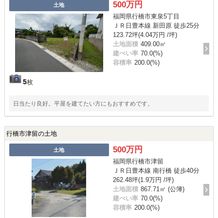
500万円
土地
福岡県行橋市東泉5丁目
ＪＲ日豊本線 新田原 徒歩25分
123.72坪(4.04万円 /坪)
土地面積
409.00㎡
建ぺい率
70.0(%)
容積率
200.0(%)
5
枚
日当たり良好。平屋を建てたい方にもおすすめです。
行橋市津留の土地
500万円
土地
福岡県行橋市津留
ＪＲ日豊本線 南行橋 徒歩40分
262.48坪(1.9万円 /坪)
土地面積
867.71㎡ (公簿)
建ぺい率
70.0(%)
容積率
200.0(%)