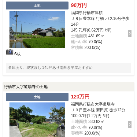
90万円
土地
福岡県行橋市津積
ＪＲ日豊本線 行橋 バス16分停歩
14分
145.71坪(0.62万円 /坪)
土地面積
481.69㎡
建ぺい率
70.0(%)
容積率
200.0(%)
6
枚
倉庫あり、現状渡し 145坪あり南向き平屋おすすめ
行橋市大字道場寺の土地
120万円
土地
福岡県行橋市大字道場寺
ＪＲ日豊本線 新田原 徒歩12分
100.07坪(1.2万円 /坪)
土地面積
330.82㎡
建ぺい率
70.0(%)
容積率
200.0(%)