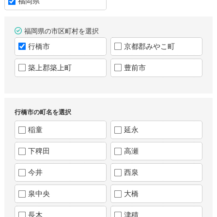
福岡県
福岡県の市区町村を選択
行橋市
京都郡みやこ町
築上郡築上町
豊前市
行橋市の町名を選択
稲童
延永
下稗田
高瀬
今井
西泉
泉中央
大橋
長木
津積