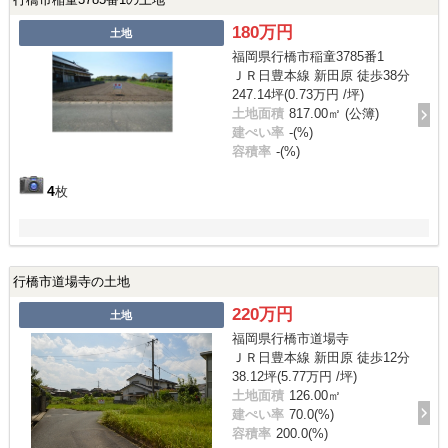
180万円
土地
福岡県行橋市稲童3785番1
ＪＲ日豊本線 新田原 徒歩38分
247.14坪(0.73万円 /坪)
土地面積
817.00㎡ (公簿)
建ぺい率
-(%)
容積率
-(%)
4
枚
行橋市道場寺の土地
220万円
土地
福岡県行橋市道場寺
ＪＲ日豊本線 新田原 徒歩12分
38.12坪(5.77万円 /坪)
土地面積
126.00㎡
建ぺい率
70.0(%)
容積率
200.0(%)