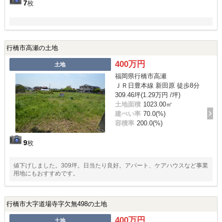
7
枚
行橋市高瀬の土地
400万円
土地
福岡県行橋市高瀬
ＪＲ日豊本線 新田原 徒歩8分
309.46坪(1.29万円 /坪)
土地面積
1023.00㎡
建ぺい率
70.0(%)
容積率
200.0(%)
9
枚
値下げしました。309坪。日当たり良好。アパート、ケアハウスなど事業
用地にもおすすめです。
行橋市大字道場寺字欠無498の土地
400万円
土地