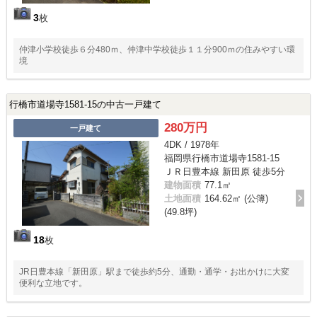
3
枚
仲津小学校徒歩６分480ｍ、仲津中学校徒歩１１分900ｍの住みやすい環
境
行橋市道場寺1581-15の中古一戸建て
280万円
一戸建て
4DK / 1978年
福岡県行橋市道場寺1581-15
ＪＲ日豊本線 新田原 徒歩5分
建物面積
77.1㎡
土地面積
164.62㎡ (公簿)
(49.8坪)
18
枚
JR日豊本線「新田原」駅まで徒歩約5分、通勤・通学・お出かけに大変
便利な立地です。