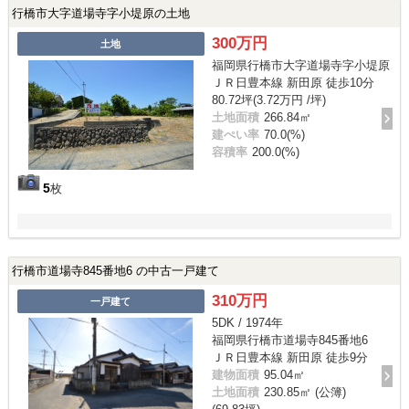
行橋市大字道場寺字小堤原の土地
300万円
土地
福岡県行橋市大字道場寺字小堤原
ＪＲ日豊本線 新田原 徒歩10分
80.72坪(3.72万円 /坪)
土地面積
266.84㎡
建ぺい率
70.0(%)
容積率
200.0(%)
5
枚
行橋市道場寺845番地6 の中古一戸建て
310万円
一戸建て
5DK / 1974年
福岡県行橋市道場寺845番地6
ＪＲ日豊本線 新田原 徒歩9分
建物面積
95.04㎡
土地面積
230.85㎡ (公簿)