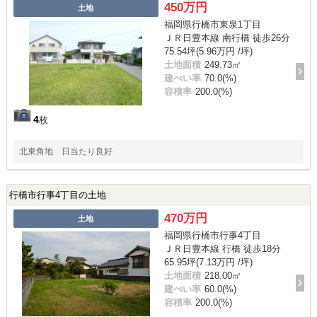
450万円
土地
福岡県行橋市東泉1丁目
ＪＲ日豊本線 南行橋 徒歩26分
75.54坪(5.96万円 /坪)
土地面積
249.73㎡
建ぺい率
70.0(%)
容積率
200.0(%)
4
枚
北東角地 日当たり良好
行橋市行事4丁目の土地
470万円
土地
福岡県行橋市行事4丁目
ＪＲ日豊本線 行橋 徒歩18分
65.95坪(7.13万円 /坪)
土地面積
218.00㎡
建ぺい率
60.0(%)
容積率
200.0(%)