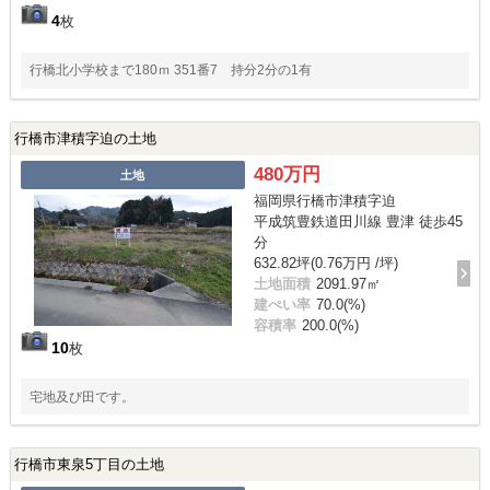
4
枚
行橋北小学校まで180ｍ 351番7 持分2分の1有
行橋市津積字迫の土地
480万円
土地
福岡県行橋市津積字迫
平成筑豊鉄道田川線 豊津 徒歩45
分
632.82坪(0.76万円 /坪)
土地面積
2091.97㎡
建ぺい率
70.0(%)
容積率
200.0(%)
10
枚
宅地及び田です。
行橋市東泉5丁目の土地