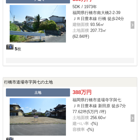
5DK / 1973年
福岡県行橋市南大橋2-2-39
ＪＲ日豊本線 行橋 徒歩24分
建物面積
93.56㎡
土地面積
207.73㎡
(62.84坪)
5
枚
行橋市道場寺字與七の土地
388万円
土地
福岡県行橋市道場寺字與七
ＪＲ日豊本線 新田原 徒歩7分
77.62坪(5万円 /坪)
土地面積
256.60㎡
建ぺい率
-(%)
容積率
-(%)