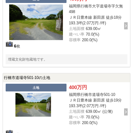
福岡県行橋市大字道場寺字欠無
498
ＪＲ日豊本線 新田原 徒歩18分
193.3坪(2.07万円 /坪)
土地面積
639.00㎡
建ぺい率
70.0(%)
容積率
200.0(%)
6
枚
埋蔵文化財包蔵地です。
行橋市道場寺501-10の土地
400万円
土地
福岡県行橋市道場寺501-10
ＪＲ日豊本線 新田原 徒歩19分
193.3坪(2.07万円 /坪)
土地面積
639.00㎡ (公簿)
建ぺい率
70.0(%)
容積率
200.0(%)