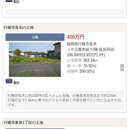
6
枚
行橋市長木の土地
420万円
土地
福岡県行橋市長木
ＪＲ日豊本線 行橋 徒歩55分
106.84坪(3.93万円 /坪)
土地面積
353.18㎡
建ぺい率
70.0(%)
容積率
200.0(%)
9
枚
行橋市長木に約108坪の広々とした宅地。行橋長木交差点まで約100m、
行橋ICまで1.6kmと車でのアクセス良好！平屋を建てたい方にもおすすめ
です。
行橋市東泉1丁目の土地