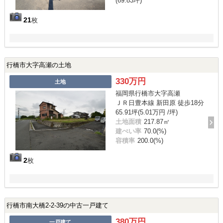
(69.83坪)
21
枚
行橋市大字高瀬の土地
330万円
土地
福岡県行橋市大字高瀬
ＪＲ日豊本線 新田原 徒歩18分
65.91坪(5.01万円 /坪)
土地面積
217.87㎡
建ぺい率
70.0(%)
容積率
200.0(%)
2
枚
行橋市南大橋2-2-39の中古一戸建て
380万円
一戸建て