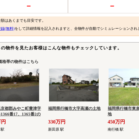
－
－
金額はあくまでも目安です。
録(無料)
をして詳細情報を記入されますと、全物件が自動でシミュレーションされ
らの物件を見たお客様はこんな物件もチェックしています。
価格帯の物件はこちら
県京都郡みやこ町豊津字
福岡県行橋市大字高瀬の土地
福岡県行橋市東泉
1366番17、1365番2の
地
万円
330万円
450万円
 駅
新田原 駅
南行橋 駅