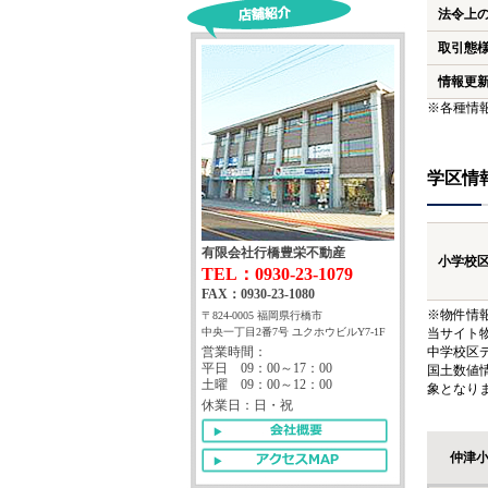
法令上
取引態
情報更
※各種情
学区情
有限会社行橋豊栄不動産
小学校
TEL：0930-23-1079
FAX：0930-23-1080
※物件情
〒824-0005 福岡県行橋市
中央一丁目2番7号 ユクホウビルY7-1F
当サイト
営業時間：
中学校区
平日 09：00～17：00
国土数値
土曜 09：00～12：00
象となり
休業日：日・祝
仲津