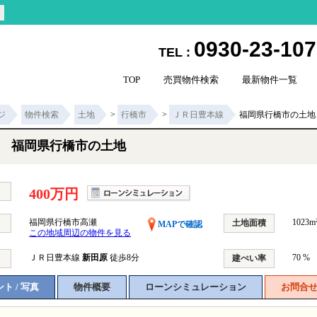
0930-23-10
TEL :
TOP
売買物件検索
最新物件一覧
ジ
物件検索
土地
>
行橋市
>
ＪＲ日豊本線
福岡県行橋市の土地
福岡県行橋市の土地
400万円
福岡県行橋市高瀬
1023m²
土地面積
MAPで確認
この地域周辺の物件を見る
ＪＲ日豊本線
新田原
徒歩8分
70 %
建ぺい率
ト / 写真
物件概要
ローンシミュレーション
お問合