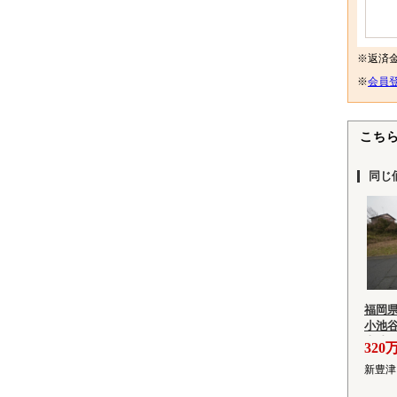
※返済
※
会員登
こち
同じ
福岡
小池谷
土地
320
新豊津