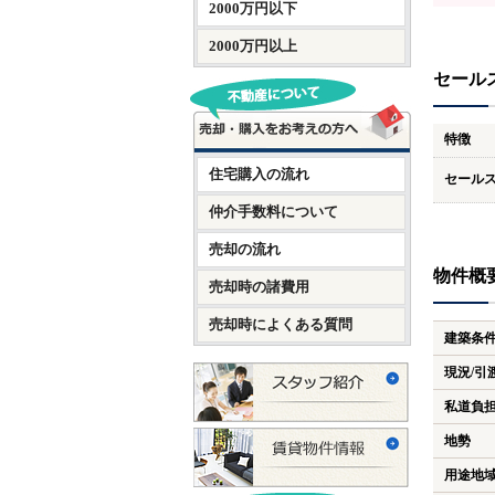
2000万円以下
2000万円以上
セール
特徴
住宅購入の流れ
セール
仲介手数料について
売却の流れ
物件概
売却時の諸費用
売却時によくある質問
建築条
現況/引
私道負
地勢
用途地