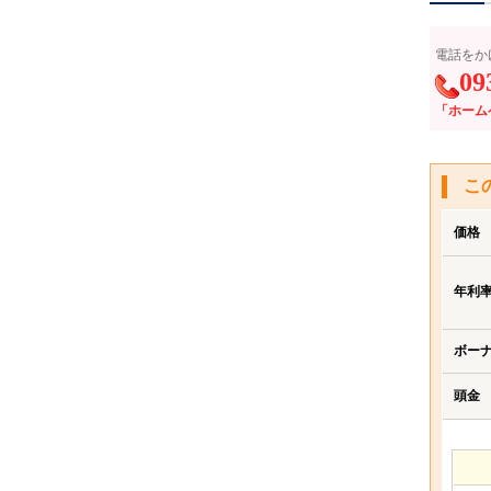
電話をか
09
「ホーム
こ
価格
年利
ボー
頭金