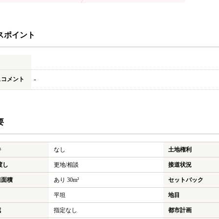
スポイント
スコメント
-
要
件
なし
土地権利
渡し
更地/相談
接道状況
担面積
あり 30m²
セットバック
平坦
地目
域
指定なし
都市計画