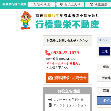
福岡県行橋市高瀬｜400万円の土地｜行橋豊栄不動産
物件検索
お気に入り
検索履歴
TOPペー
お気軽にお問い合わせください
土地
0930-23-1079
物件番号 RHS-Ah248-1
※「ホームページを見た」
価格
とお伝え下さい。
所在地
交通
お役立ち機能
このページを印刷する
ポイン
ローンシミュレーション