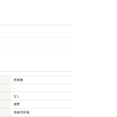
所有権
-
なし
原野
非線引区域