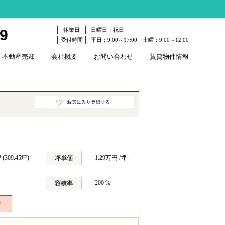
79
休業日
日曜日・祝日
受付時間
平日：9:00～17:00 土曜：9:00～12:00
不動産売却
会社概要
お問い合わせ
賃貸物件情報
 (309.45坪)
1.29万円 /坪
坪単価
200 %
容積率
せ