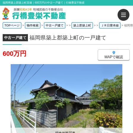
福岡県築上郡築上町高塚｜600万円の中古一戸建て｜行橋豊栄不動産
TOPページ
物件検索
中古一戸建て
>
築上郡築上町
>
ＪＲ日豊本線
福岡県
福岡県築上郡築上町の一戸建て
中古一戸建て
600万円
MAPで確認