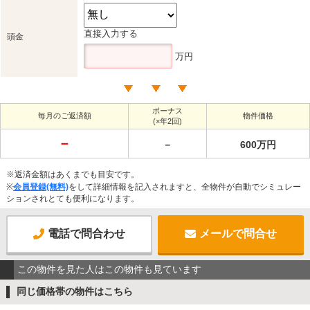
直接入力する
頭金
万円
ボーナス
毎月のご返済額
物件価格
(×年2回)
－
－
600万円
※返済金額はあくまでも目安です。
※
会員登録(無料)
をして詳細情報を記入されますと、全物件が自動でシミュレー
ションされとても便利になります。
電話で問合わせ
メールで問合せ
この物件を見た人はこの物件も見ています
同じ価格帯の物件はこちら