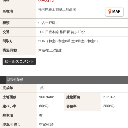
福岡県築上郡築上町高塚
所在地
MAP
種類
中古一戸建て
交通
ＪＲ日豊本線 椎田駅 徒歩10分
間取り
5DK（和室8/和室8/和室8/和室8/和室6）
構造/階数
木造/地上2階建
セールスコメント
-
詳細情報
完成年
-築
土地面積
960.94m²
建物面積
212.3㎡
60(%)
200(%)
建ぺい率
容積率
駐車場
有
現況/引渡し
空家/相談