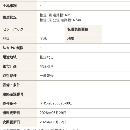
-
土地権利
接道: 西 道路幅: 6ｍ
接道状況
接道: 東 公道 道路幅: 4.5ｍ
-
-
セットバック
私道負担面積
地目
宅地
地勢
-
法令上の制限
用途地域
指定なし
都市計画
非線引き
取引態様
一般媒介
設備・条件
建築確認番号
RHS-20250626-001
物件番号
情報更新日
2026年05月29日
次回更新日
2026年06月12日