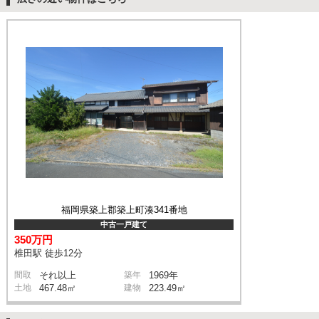
福岡県築上郡築上町湊341番地
中古一戸建て
350万円
椎田駅 徒歩12分
間取
それ以上
築年
1969年
土地
467.48㎡
建物
223.49㎡