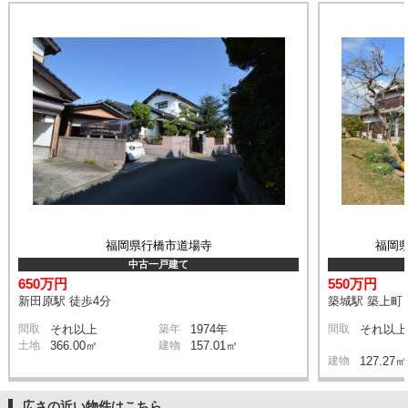
福岡県行橋市道場寺
福岡県
中古一戸建て
650万円
550万円
新田原駅 徒歩4分
築城駅 築上町
間取
それ以上
築年
1974年
間取
それ以上
土地
366.00㎡
建物
157.01㎡
建物
127.27㎡
広さの近い物件はこちら