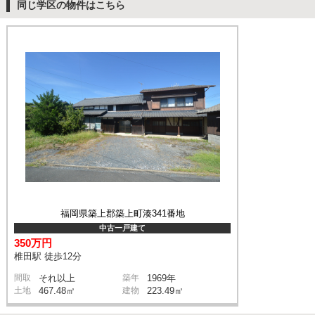
同じ学区の物件はこちら
福岡県築上郡築上町湊341番地
中古一戸建て
350万円
椎田駅 徒歩12分
間取
それ以上
築年
1969年
土地
467.48㎡
建物
223.49㎡