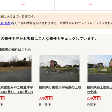
－
－
金額はあくまでも目安です。
録(無料)
をして詳細情報を記入されますと、全物件が自動でシミュレーションされ
らの物件を見たお客様はこんな物件もチェックしています。
価格帯の物件はこちら
県京都郡みやこ町豊津字
福岡県行橋市大字高瀬の土地
福岡県築上郡築上
1366番17、1365番2の
の土地
万円
330万円
250万円
 駅
新田原 駅
築城 駅