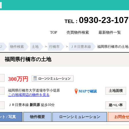
0930-23-10
TEL :
TOP
売買物件検索
最新物件一覧
ジ
物件検索
土地
>
行橋市
>
ＪＲ日豊本線
福岡県行橋市の土地
福岡県行橋市の土地
300万円
福岡県行橋市大字道場寺字小堤原
土地面積
MAPで確認
この地域周辺の物件を見る
ＪＲ日豊本線
新田原
徒歩10分
建ぺい率
ト / 写真
物件概要
ローンシミュレーション
お問合