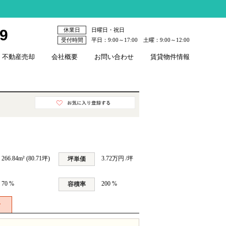
79
休業日
日曜日・祝日
受付時間
平日：9:00～17:00 土曜：9:00～12:00
不動産売却
会社概要
お問い合わせ
賃貸物件情報
266.84m² (80.71坪)
3.72万円 /坪
坪単価
70 %
200 %
容積率
せ