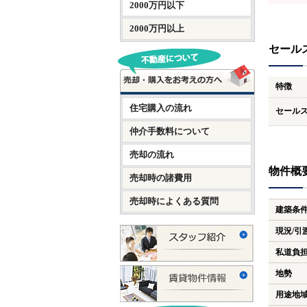
2000万円以下
2000万円以上
セール
特徴
住宅購入の流れ
セール
仲介手数料について
売却の流れ
物件概
売却時の諸費用
売却時によくある質問
建築条
現況/引
私道負
地勢
用途地