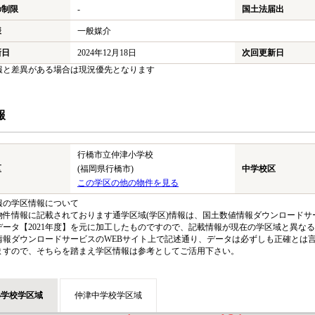
の制限
-
国土法届出
様
一般媒介
新日
2024年12月18日
次回更新日
報と差異がある場合は現況優先となります
報
行橋市立仲津小学校
区
(福岡県行橋市)
中学校区
この学区の他の物件を見る
報の学区情報について
物件情報に記載されております通学区域(学区)情報は、国土数値情報ダウンロードサー
データ【2021年度】を元に加工したものですので、記載情報が現在の学区域と異な
情報ダウンロードサービスのWEBサイト上で記述通り、データは必ずしも正確とは言
ますので、そちらを踏まえ学区情報は参考としてご活用下さい。
小学校学区域
仲津中学校学区域