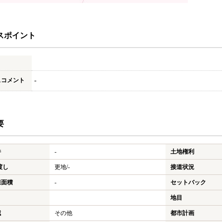
スポイント
スコメント
-
要
件
-
土地権利
渡し
更地/-
接道状況
担面積
-
セットバック
地目
域
その他
都市計画