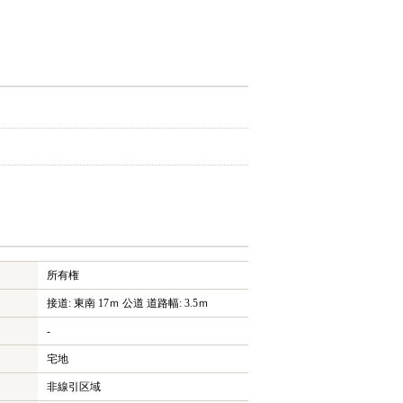
所有権
接道: 東南 17ｍ 公道 道路幅: 3.5ｍ
-
宅地
非線引区域