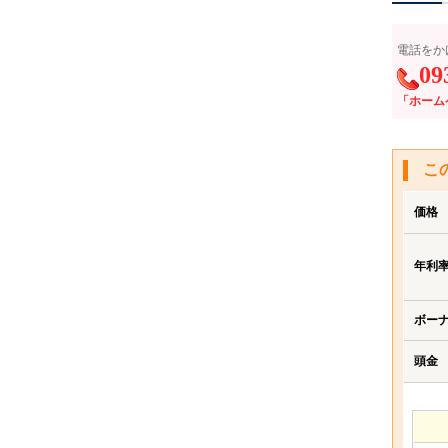
電話をか
09
「ホーム
こ
価格
年利
ボー
頭金