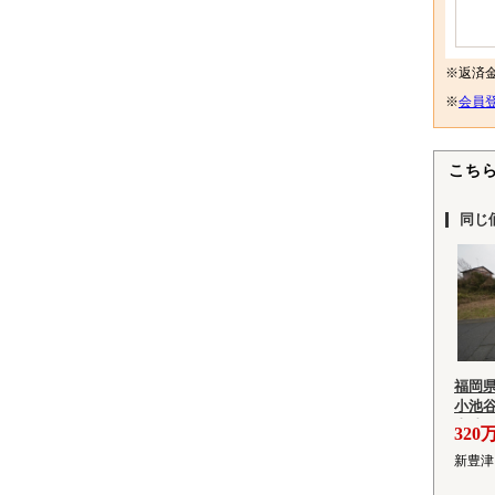
※返済
※
会員登
こち
同じ
福岡
小池谷
土地
320
新豊津