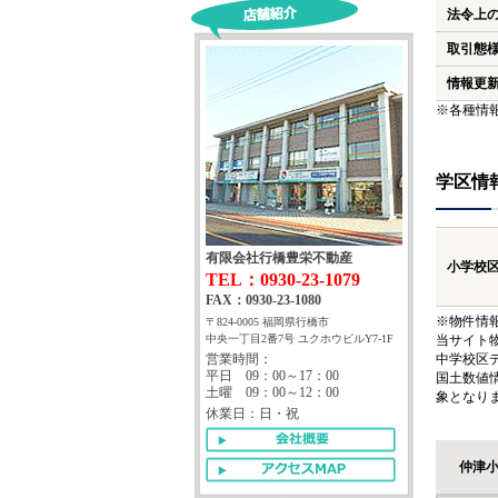
法令上
取引態
情報更
※各種情
学区情
有限会社行橋豊栄不動産
小学校
TEL：0930-23-1079
FAX：0930-23-1080
※物件情
〒824-0005 福岡県行橋市
中央一丁目2番7号 ユクホウビルY7-1F
当サイト
営業時間：
中学校区
平日 09：00～17：00
国土数値
土曜 09：00～12：00
象となり
休業日：日・祝
仲津