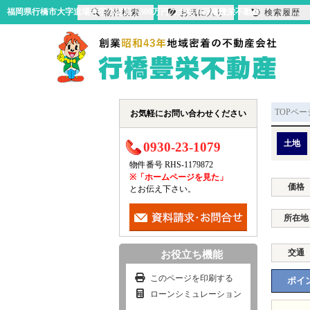
福岡県行橋市大字道場寺字小堤原｜300万円の土地｜行橋豊栄不動産
物件検索
お気に入り
検索履歴
TOPペー
お気軽にお問い合わせください
土地
0930-23-1079
物件番号 RHS-1179872
※「ホームページを見た」
価格
とお伝え下さい。
所在地
交通
お役立ち機能
このページを印刷する
ポイン
ローンシミュレーション