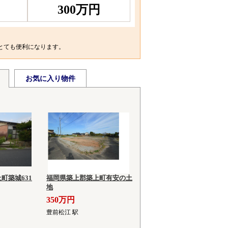
300万円
とても便利になります。
お気に入り物件
町築城631
福岡県築上郡築上町有安の土
地
350万円
豊前松江 駅