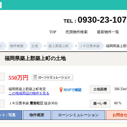
0930-23-10
TEL :
TOP
売買物件検索
最新物件一覧
ジ
物件検索
土地
>
築上郡築上町
>
ＪＲ日豊本線
福岡県築上郡
福岡県築上郡築上町の土地
550万円
福岡県築上郡築上町有安
568.33m
土地面積
MAPで確認
この地域周辺の物件を見る
ＪＲ日豊本線
豊前松江
徒歩30分
60 %
建ぺい率
ト / 写真
物件概要
ローンシミュレーション
お問合