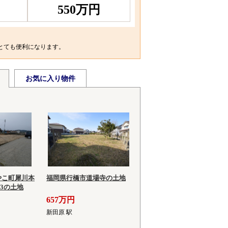
550万円
とても便利になります。
お気に入り物件
やこ町犀川本
福岡県行橋市道場寺の土地
番3の土地
657万円
新田原 駅