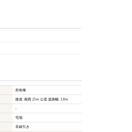
所有権
接道: 南西 25ｍ 公道 道路幅: 3.8ｍ
-
宅地
非線引き