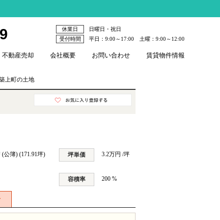
79
休業日
日曜日・祝日
受付時間
平日：9:00～17:00 土曜：9:00～12:00
不動産売却
会社概要
お問い合わせ
賃貸物件情報
築上町の土地
² (公簿) (171.91坪)
3.2万円 /坪
坪単価
200 %
容積率
せ