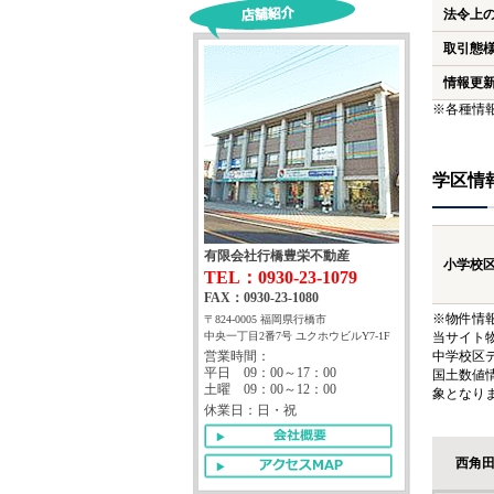
法令上
取引態
情報更
※各種情
学区情
有限会社行橋豊栄不動産
小学校
TEL：0930-23-1079
FAX：0930-23-1080
※物件情
〒824-0005 福岡県行橋市
中央一丁目2番7号 ユクホウビルY7-1F
当サイト
営業時間：
中学校区
平日 09：00～17：00
国土数値
土曜 09：00～12：00
象となり
休業日：日・祝
西角