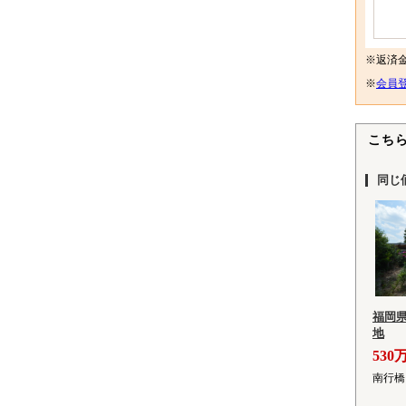
※返済
※
会員登
こち
同じ
福岡
地
530
南行橋