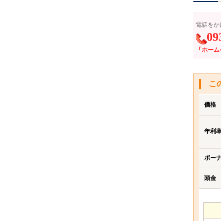
電話をか
09
「ホーム
こ
価格
年利
ボー
頭金