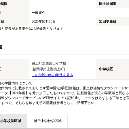
の制限
-
国土法届出
様
一般媒介
新日
2025年07月16日
次回更新日
報と差異がある場合は現況優先となります
報
築上町立西角田小学校
区
(福岡県築上郡築上町)
中学校区
この学区の他の物件を見る
報の学区情報について
物件情報に記載されております通学区域(学区)情報は、国土数値情報ダウンロードサー
データ【2021年度】を元に加工したものですので、記載情報が現在の学区域と異な
情報ダウンロードサービスのWEBサイト上で記述通り、データは必ずしも正確とは言
ますので、そちらを踏まえ学区情報は参考としてご活用下さい。
田小学校学区域
椎田中学校学区域