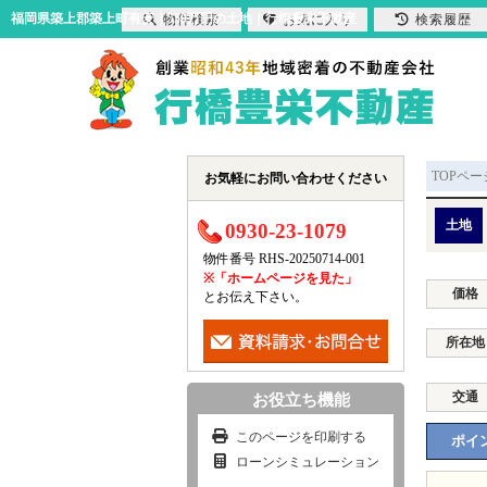
福岡県築上郡築上町有安｜550万円の土地｜行橋豊栄不動産
物件検索
お気に入り
検索履歴
TOPペー
お気軽にお問い合わせください
土地
0930-23-1079
物件番号 RHS-20250714-001
※「ホームページを見た」
価格
とお伝え下さい。
所在地
交通
お役立ち機能
このページを印刷する
ポイン
ローンシミュレーション