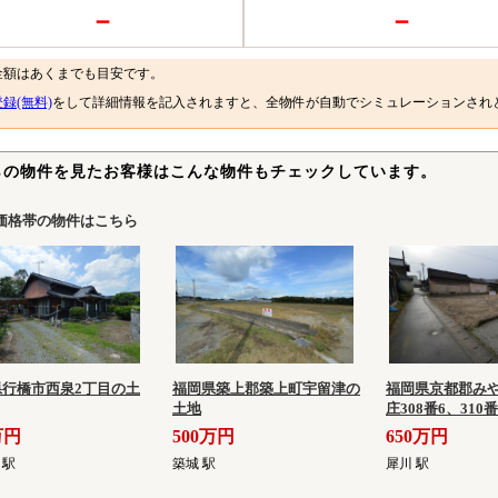
－
－
金額はあくまでも目安です。
録(無料)
をして詳細情報を記入されますと、全物件が自動でシミュレーションされ
らの物件を見たお客様はこんな物件もチェックしています。
価格帯の物件はこちら
県行橋市西泉2丁目の土
福岡県築上郡築上町宇留津の
福岡県京都郡み
土地
庄308番6、310
万円
500万円
650万円
 駅
築城 駅
犀川 駅