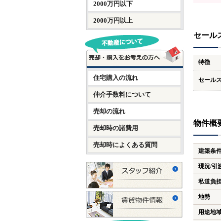
2000万円以下
2000万円以上
セール
特徴
住宅購入の流れ
セール
仲介手数料について
売却の流れ
物件概
売却時の諸費用
売却時によくある質問
建築条
現況/引
私道負
地勢
用途地