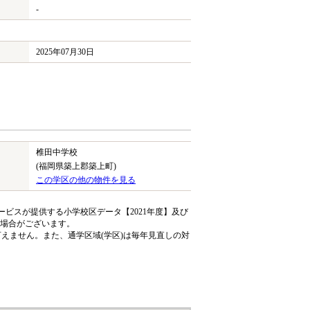
-
2025年07月30日
椎田中学校
(福岡県築上郡築上町)
この学区の他の物件を見る
ビスが提供する小学校区データ【2021年度】及び
る場合がございます。
えません。また、通学区域(学区)は毎年見直しの対