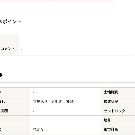
スポイント
スコメント
-
要
件
-
土地権利
渡し
古屋あり 更地渡し/相談
接道状況
担面積
-
セットバック
地目
域
指定なし
都市計画