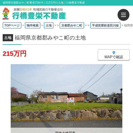
福岡県京都郡みやこ町豊津1584-6｜215万円の土地｜行橋豊栄不動産
TOPページ
物件検索
土地
>
京都郡みやこ町
>
平成筑豊鉄道田川線
福岡県
福岡県京都郡みやこ町の土地
土地
215万円
MAPで確認