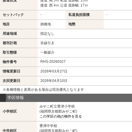
接道状況
接道: 南 5ｍ 私道 道路幅: 15ｍ
接道: 西 4ｍ 公道 道路幅: 17ｍ
-
-
セットバック
私道負担面積
地目
雑種地
地勢
用途地域
指定なし
都市計画
非線引き
取引態様
一般媒介
RHS-20260327
物件番号
情報更新日
2026年03月27日
次回更新日
2026年04月10日
※各種情報と差異がある場合は現況優先となります
学区情報
みやこ町立豊津小学校
小学校区
(福岡県京都郡みやこ町)
この学区の他の物件を見る
豊津中学校
中学校区
(福岡県京都郡みやこ町)