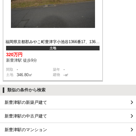
福岡県京都郡みやこ町豊津字小池谷1366番17、1365番2
土地
320万円
新豊津駅 徒歩9分
-
-
間取
築年
土地
346.80㎡
建物
-㎡
類似の条件から検索
新豊津駅の新築戸建て
新豊津駅の中古戸建て
新豊津駅のマンション