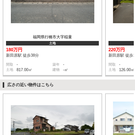
福岡県行橋市大字稲童
土地
180万円
220万円
新田原駅 徒歩38分
新田原駅 徒歩1
-
-
-
間取
築年
間取
土地
817.00㎡
建物
-㎡
土地
126.00㎡
広さの近い物件はこちら