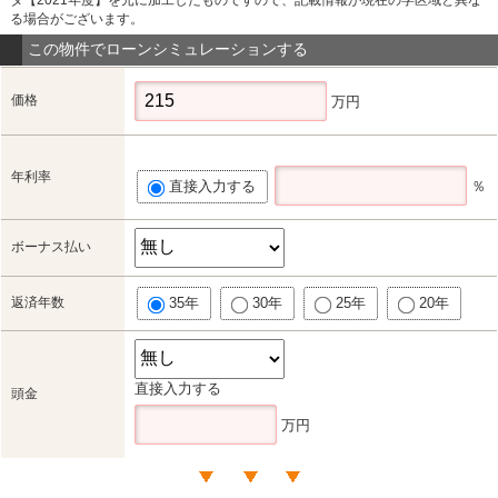
る場合がございます。
この物件でローンシミュレーションする
価格
万円
年利率
直接入力する
％
ボーナス払い
返済年数
35年
30年
25年
20年
直接入力する
頭金
万円