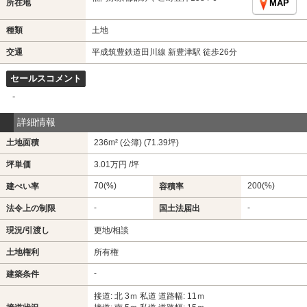
所在地
MAP
種類
土地
交通
平成筑豊鉄道田川線 新豊津駅 徒歩26分
セールスコメント
-
詳細情報
土地面積
236m² (公簿) (71.39坪)
坪単価
3.01万円 /坪
70(%)
200(%)
建ぺい率
容積率
-
-
法令上の制限
国土法届出
現況/引渡し
更地/相談
土地権利
所有権
-
建築条件
接道: 北 3ｍ 私道 道路幅: 11ｍ