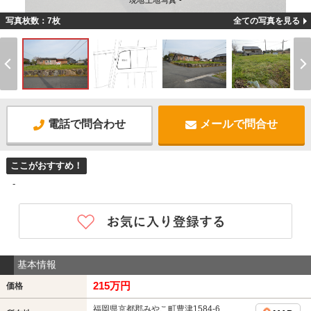
現地土地写真 -
写真枚数：7枚
全ての写真を見る
電話で問合わせ
メールで問合せ
ここがおすすめ！
-
基本情報
215万円
価格
福岡県京都郡みやこ町豊津1584-6