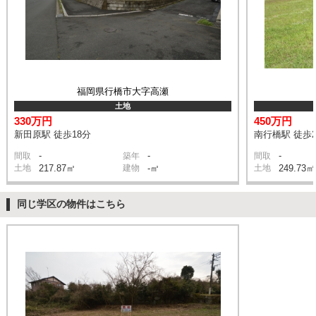
福岡県行橋市大字高瀬
土地
330万円
450万円
新田原駅 徒歩18分
南行橋駅 徒歩2
-
-
-
間取
築年
間取
土地
217.87㎡
建物
-㎡
土地
249.73㎡
同じ学区の物件はこちら