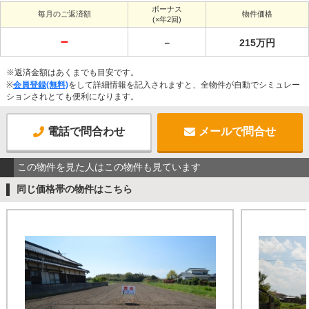
ボーナス
毎月のご返済額
物件価格
(×年2回)
－
－
215万円
※返済金額はあくまでも目安です。
※
会員登録(無料)
をして詳細情報を記入されますと、全物件が自動でシミュレー
ションされとても便利になります。
電話で問合わせ
メールで問合せ
この物件を見た人はこの物件も見ています
同じ価格帯の物件はこちら